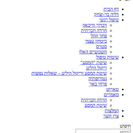
דף הבית
דליה בר-יצחק
טיפול רגשי
דכדוך ודיכאון
חרדה חברתית
פחד קהל
ביטחון עצמי
סטרס
השבועיים האלו
שיטות טיפול
שיטת "המסע"
ריקול הילינג
שיטת המסע וריקול הילינג – שאלות נפוצות
נטורופתיה
פרחי באך
טארוט
מאמרים
חרדה חברתית
שיטת המסע
המלצות
צרו קשר
חיפוש