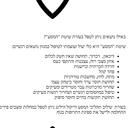
באילו נושאים ניתן לטפל בעזרת שיטת "המסע"?
שיטת "המסע" היא כלי יעיל ועוצמתי לטיפול במגוון נושאים רגשיים:
דיכאון, דכדוך, תחושה שאין חשק לכלום
איזון מצבי רוח, עצבנות והתקפי כעס
חרדה חברתית וביישנות
פחד קהל
מתח, לחץ, מחשבות טורדניות
תחושת חוסר ערך וחוסר ביטחון עצמי
שחרור מזיכרונות עבר מטרידים ומעיקים
טיפול במחסומים רגשיים ושחרור רגשות מעיקים
תחושת תקיעות בחיים וחוסר סיפוק
בעזרת שילוב תהליכי המסע וריקול הילינג ניתן לטפל במחלות ומצבים פיזיים
ההחלמה ולייעל את ספיגת התרופות בגוף.