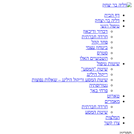
דף הבית
דליה בר-יצחק
טיפול רגשי
דכדוך ודיכאון
חרדה חברתית
פחד קהל
ביטחון עצמי
סטרס
השבועיים האלו
שיטות טיפול
שיטת "המסע"
ריקול הילינג
שיטת המסע וריקול הילינג – שאלות נפוצות
נטורופתיה
פרחי באך
טארוט
מאמרים
חרדה חברתית
שיטת המסע
המלצות
צרו קשר
תפריט