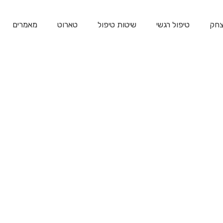
צחק
טיפול רגשי
שיטות טיפול
טארוט
מאמרים