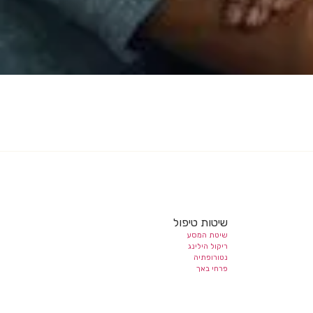
שיטות טיפול
שיטת המסע
ריקול הילינג
נטורופתיה
פרחי באך