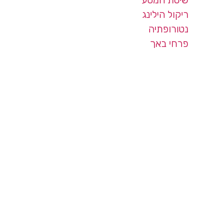
שיטת המסע
ריקול הילינג
נטורופתיה
פרחי באך
פרטי קשר
קליניקה בחיפה ובזום
050-7528356
מדיניות פרטיות ועוגיות | Privacy Policy
Powered by Rinati Digital