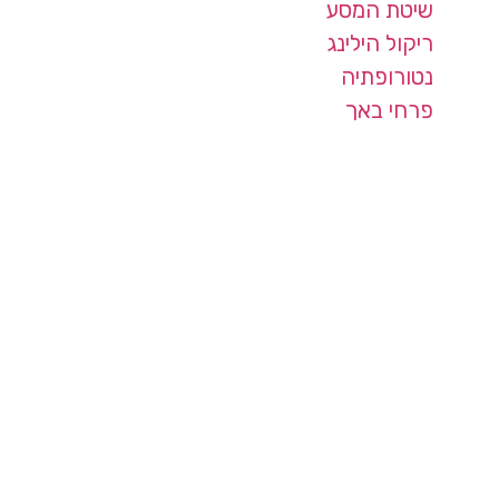
שיטת המסע
ריקול הילינג
נטורופתיה
פרחי באך
פרטי קשר
קליניקה בחיפה ובזום
050-7528356
מדיניות פרטיות ועוגיות | Privacy Policy
Powered by Rinati Digital