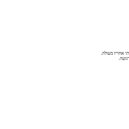
י אחריו מעולה.
גועה.