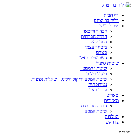
דף הבית
דליה בר-יצחק
טיפול רגשי
דכדוך ודיכאון
חרדה חברתית
פחד קהל
ביטחון עצמי
סטרס
השבועיים האלו
שיטות טיפול
שיטת "המסע"
ריקול הילינג
שיטת המסע וריקול הילינג – שאלות נפוצות
נטורופתיה
פרחי באך
טארוט
מאמרים
חרדה חברתית
שיטת המסע
המלצות
צרו קשר
תפריט