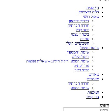
דף הבית
דליה בר-יצחק
טיפול רגשי
דכדוך ודיכאון
חרדה חברתית
פחד קהל
ביטחון עצמי
סטרס
השבועיים האלו
שיטות טיפול
שיטת "המסע"
ריקול הילינג
שיטת המסע וריקול הילינג – שאלות נפוצות
נטורופתיה
פרחי באך
טארוט
מאמרים
חרדה חברתית
שיטת המסע
המלצות
צרו קשר
חיפוש